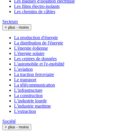
Les plaques d'isolation électrique
Les films électro-isolants
Les chemins de câbles
Secteurs
+ plus
- moins
La production d'énergie
La distribution de l'énergie
L'énergie éolienne
L'énergie solaire
Les centres de données
L'automobile et l'e-mobilité
L’aviation
La traction ferroviaire
Le transport
La télécommunication
L’infrastructure
La construction
L’industrie lourde
L'industrie maritime
L'extraction
Société
+ plus
- moins