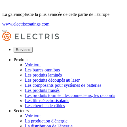
La galvanoplastie la plus avancée de cette partie de l'Europe
www.electriscoatings.com
Services
Produits
Voir tout
Les barres omnibus
Les produits laminés
Les produits découpés au laser
Les composants pour systèmes de batteries
Les produits fraisés
Les produits tournés : les connecteurs, les raccords
Les films électro-isolants
Les chemins de câbles
Secteurs
Voir tout
La production d'énergie
La distribution de l'énergie