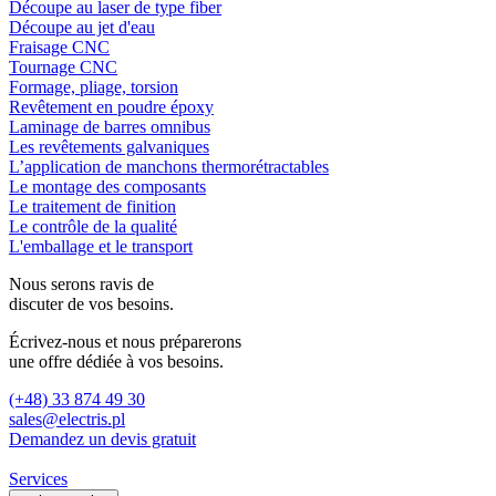
Découpe au laser de type fiber
Découpe au jet d'eau
Fraisage CNC
Tournage CNC
Formage, pliage, torsion
Revêtement en poudre époxy
Laminage de barres omnibus
Les revêtements galvaniques
L’application de manchons thermorétractables
Le montage des composants
Le traitement de finition
Le contrôle de la qualité
L'emballage et le transport
Nous serons ravis de
discuter de vos besoins.
Écrivez-nous et nous préparerons
une offre dédiée à vos besoins.
(+48) 33 874 49 30
sales@electris.pl
Demandez un devis gratuit
Services